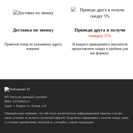
Доставка по звонку
Приведи друга и получи
скидку 5%
Привезем товар по указанному адресу
За каждого приведенного покупателя
вовремя.
предоставляем скидку в удобном для
вас формате.
ИП Теплухин Дмитрий Сергеевич
ИНН: 332704825111
Адрес: г. Ковров ул. Еловая д.92
Обращаем ваше внимание, что сайт носит исключительно информационный характер и ни при
каких условиях не является публичной офертой. Подробную информацию о наличии товара, ценах
и условиях приобретения, пожалуйста, уточняйте у наших менеджеров.