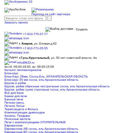
Переход на сайт партнера
Заказать звонок
Суздаль
+7-910-770-37-77
г. Ковров,
ул. Еловая д.92
+7-910-771-05-55
г.Гусь-Хрустальный,
ул. 50 лет советской власти, 4а
info@lk33.ru
пн-сб: 09:00-18:00, вс: 09:00-15:00
Каталог пиломатериалов
Блок-хаус
Блок-Хаус 28мм. Сосна,Ель. АРХАНГЕЛЬСКАЯ ОБЛАСТЬ
Блок-хаус 35 мм сосна, ель Архангельская область
Бруски и рейки
Бруски, рейки обрезные нестроганые сосна, ель Архангельская область
Бруски, рейки сухие строганые сосна, ель Архангельская область
Всё для бани
Камни для печи
Банные печи
Печная смесь
Печное Литье
Термозащита и Фольга
Комплектующие дымоходов
Казаны, Тандыры
Полезные мелочи
Печи с комплектующими ОТОПИТЕЛЬНЫЕ
Евровагонка
Евровагонка АВ сосна, ель Архангельская область
Евровагонка ВС сосна, ель Архангельская область