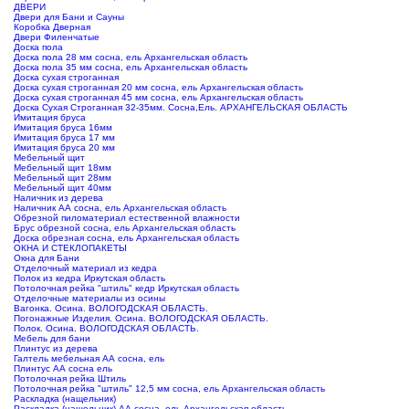
ДВЕРИ
Двери для Бани и Сауны
Коробка Дверная
Двери Филенчатые
Доска пола
Доска пола 28 мм сосна, ель Архангельская область
Доска пола 35 мм сосна, ель Архангельская область
Доска сухая строганная
Доска сухая строганная 20 мм сосна, ель Архангельская область
Доска сухая строганная 45 мм сосна, ель Архангельская область
Доска Сухая Строганная 32-35мм. Сосна,Ель. АРХАНГЕЛЬСКАЯ ОБЛАСТЬ
Имитация бруса
Имитация бруса 16мм
Имитация бруса 17 мм
Имитация бруса 20 мм
Мебельный щит
Мебельный щит 18мм
Мебельный щит 28мм
Мебельный щит 40мм
Наличник из дерева
Наличник АА сосна, ель Архангельская область
Обрезной пиломатериал естественной влажности
Брус обрезной сосна, ель Архангельская область
Доска обрезная сосна, ель Архангельская область
ОКНА И СТЕКЛОПАКЕТЫ
Окна для Бани
Отделочный материал из кедра
Полок из кедра Иркутская область
Потолочная рейка "штиль" кедр Иркутская область
Отделочные материалы из осины
Вагонка. Осина. ВОЛОГОДСКАЯ ОБЛАСТЬ.
Погонажные Изделия. Осина. ВОЛОГОДСКАЯ ОБЛАСТЬ.
Полок. Осина. ВОЛОГОДСКАЯ ОБЛАСТЬ.
Мебель для бани
Плинтус из дерева
Галтель мебельная АА сосна, ель
Плинтус АА сосна ель
Потолочная рейка Штиль
Потолочная рейка "штиль" 12,5 мм сосна, ель Архангельская область
Раскладка (нащельник)
Раскладка (нащельник) АА сосна, ель Архангельская область