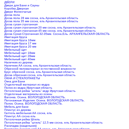
ДВЕРИ
Двери для Бани и Сауны
Коробка Дверная
Двери Филенчатые
Доска пола
Доска пола 28 мм сосна, ель Архангельская область
Доска пола 35 мм сосна, ель Архангельская область
Доска сухая строганная
Доска сухая строганная 20 мм сосна, ель Архангельская область
Доска сухая строганная 45 мм сосна, ель Архангельская область
Доска Сухая Строганная 32-35мм. Сосна,Ель. АРХАНГЕЛЬСКАЯ ОБЛАСТЬ
Имитация бруса
Имитация бруса 16мм
Имитация бруса 17 мм
Имитация бруса 20 мм
Мебельный щит
Мебельный щит 18мм
Мебельный щит 28мм
Мебельный щит 40мм
Наличник из дерева
Наличник АА сосна, ель Архангельская область
Обрезной пиломатериал естественной влажности
Брус обрезной сосна, ель Архангельская область
Доска обрезная сосна, ель Архангельская область
ОКНА И СТЕКЛОПАКЕТЫ
Окна для Бани
Отделочный материал из кедра
Полок из кедра Иркутская область
Потолочная рейка "штиль" кедр Иркутская область
Отделочные материалы из осины
Вагонка. Осина. ВОЛОГОДСКАЯ ОБЛАСТЬ.
Погонажные Изделия. Осина. ВОЛОГОДСКАЯ ОБЛАСТЬ.
Полок. Осина. ВОЛОГОДСКАЯ ОБЛАСТЬ.
Мебель для бани
Плинтус из дерева
Галтель мебельная АА сосна, ель
Плинтус АА сосна ель
Потолочная рейка Штиль
Потолочная рейка "штиль" 12,5 мм сосна, ель Архангельская область
Раскладка (нащельник)
Раскладка (нащельник) АА сосна, ель Архангельская область