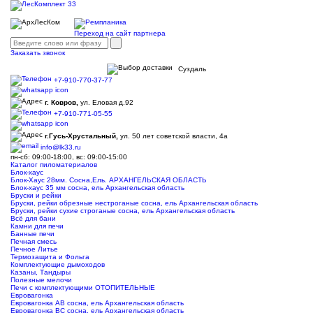
Переход на сайт партнера
Заказать звонок
Суздаль
+7-910-770-37-77
г. Ковров,
ул. Еловая д.92
+7-910-771-05-55
г.Гусь-Хрустальный,
ул. 50 лет советской власти, 4а
info@lk33.ru
пн-сб: 09:00-18:00, вс: 09:00-15:00
Каталог пиломатериалов
Блок-хаус
Блок-Хаус 28мм. Сосна,Ель. АРХАНГЕЛЬСКАЯ ОБЛАСТЬ
Блок-хаус 35 мм сосна, ель Архангельская область
Бруски и рейки
Бруски, рейки обрезные нестроганые сосна, ель Архангельская область
Бруски, рейки сухие строганые сосна, ель Архангельская область
Всё для бани
Камни для печи
Банные печи
Печная смесь
Печное Литье
Термозащита и Фольга
Комплектующие дымоходов
Казаны, Тандыры
Полезные мелочи
Печи с комплектующими ОТОПИТЕЛЬНЫЕ
Евровагонка
Евровагонка АВ сосна, ель Архангельская область
Евровагонка ВС сосна, ель Архангельская область