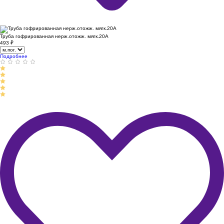
Труба гофрированная нерж.отожж. мягк.20А
493
₽
Подробнее