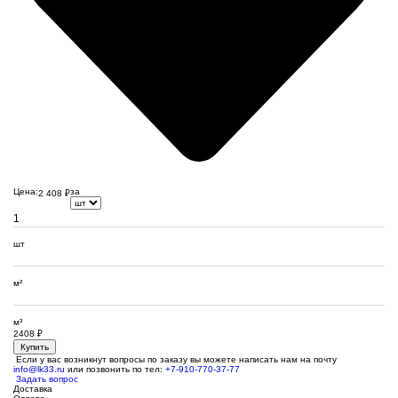
Цена:
за
2 408
₽
шт
м²
м³
2408
₽
Купить
Если у вас возникнут вопросы по заказу вы можете написать нам на почту
info@lk33.ru
или позвонить по тел:
+7-910-770-37-77
Задать вопрос
Доставка