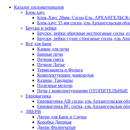
Каталог пиломатериалов
Блок-хаус
Блок-Хаус 28мм. Сосна,Ель. АРХАНГЕЛЬС
Блок-хаус 35 мм сосна, ель Архангельская обл
Бруски и рейки
Бруски, рейки обрезные нестроганые сосна, е
Бруски, рейки сухие строганые сосна, ель Арх
Всё для бани
Камни для печи
Банные печи
Печная смесь
Печное Литье
Термозащита и Фольга
Комплектующие дымоходов
Казаны, Тандыры
Полезные мелочи
Печи с комплектующими ОТОПИТЕЛЬНЫЕ
Евровагонка
Евровагонка АВ сосна, ель Архангельская обл
Евровагонка ВС сосна, ель Архангельская обл
ДВЕРИ
Двери для Бани и Сауны
Коробка Дверная
Двери Филенчатые