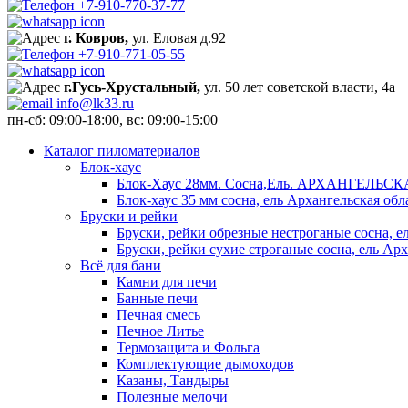
+7-910-770-37-77
г. Ковров,
ул. Еловая д.92
+7-910-771-05-55
г.Гусь-Хрустальный,
ул. 50 лет советской власти, 4а
info@lk33.ru
пн-сб: 09:00-18:00, вс: 09:00-15:00
Каталог пиломатериалов
Блок-хаус
Блок-Хаус 28мм. Сосна,Ель. АРХАНГЕЛЬС
Блок-хаус 35 мм сосна, ель Архангельская обл
Бруски и рейки
Бруски, рейки обрезные нестроганые сосна, е
Бруски, рейки сухие строганые сосна, ель Арх
Всё для бани
Камни для печи
Банные печи
Печная смесь
Печное Литье
Термозащита и Фольга
Комплектующие дымоходов
Казаны, Тандыры
Полезные мелочи