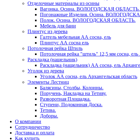
Отделочные материалы из осины
Вагонка. Осина. ВОЛОГОДСКАЯ ОБЛАСТЬ.
Погонажные Изделия. Осина. ВОЛОГОДСК
Полок. Осина. ВОЛОГОДСКАЯ ОБЛАСТЬ.
Мебель для бани
Плинтус из дерева
Галтель мебельная АА сосна, ель
Плинтус АА сосна ель
Потолочная рейка Штиль
Потолочная рейка "штиль" 12,5 мм сосна, ель
Раскладка (нащельник)
Раскладка (нащельник) АА сосна, ель Арханге
Уголок из дерева
Уголок АА сосна, ель Архангельская область
Элементы Лестниц
Балясины, Столбы, Колонны.
Поручень, Накладка на Тетиву.
Разворотная Площадка.
Ступени, Подоконная Доска.
Тетива.
Доборы.
О компании
Сотрудничество
Доставка и оплата
Как купить